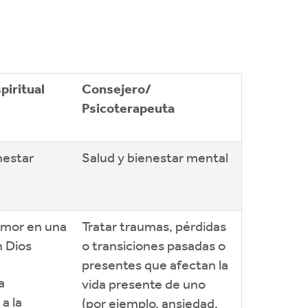
piritual
Consejero/
Psicoterapeuta
nestar
Salud y bienestar mental
amor en una
Tratar traumas, pérdidas
n Dios
o transiciones pasadas o
presentes que afectan la
a
vida presente de uno
 a la
(por ejemplo, ansiedad,