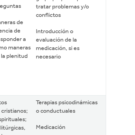
reguntas
tratar problemas y/o
conflictos
aneras de
sencia de
Introducción o
esponder a
evaluación de la
como maneras
medicación, si es
 la plenitud
necesario
itos
Terapias psicodinámicas
 cristianos;
o conductuales
pirituales;
Medicación
litúrgicas,