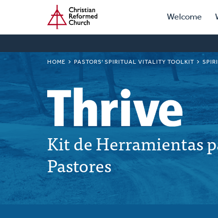
Prima
Home
Skip
Welcome
to
Navig
main
content
BREADCRUMB
HOME
PASTORS' SPIRITUAL VITALITY TOOLKIT
SPIR
Kit de Herramientas pa
Pastores