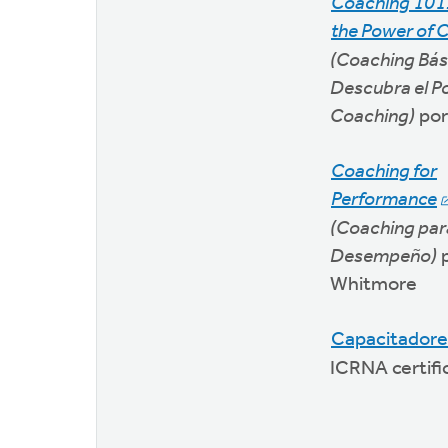
Coaching 101:
the Power of 
(Coaching Bás
Descubra el P
Coaching)
por
Coaching for
Performance
(Coaching para
Desempeño)
p
Whitmore
Capacitadore
ICRNA certifi