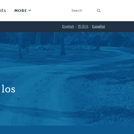
SEARCH
nts
MORE
Secondary
English
한국어
Español
Find a Church
Navigation
Find a Ministry
Contact
Donate
 los
한국어 Español More
Social
Links
Synod 2026