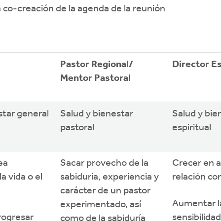
a co-creación de la agenda de la reunión
Pastor Regional/
Director Es
Mentor Pastoral
star general
Salud y bienestar
Salud y bie
pastoral
espiritual
ea
Sacar provecho de la
Crecer en 
a vida o el
sabiduría, experiencia y
relación co
carácter de un pastor
Aumentar l
experimentado, así
rogresar
sensibilidad
como de la sabiduría