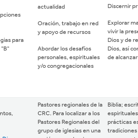
Discernir p
actualidad
opciones
Explorar m
Oración, trabajo en red
vivir la pre
y apoyo de recursos
gias para
Dios y de r
 "B"
Abordar los desafíos
Dios, así 
personales, espirituales
de alcanzar
y/o congregacionales
Pastores regionales de la
Biblia; escr
ntos,
CRC. Para localizar a los
espirituales
Pastores Regionales del
prácticas es
grupo de iglesias en una
tradiciones 