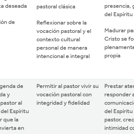
ta deseada
presencia, 
pastoral clásica
del Espíritu
ión de
Reflexionar sobre la
Madurar pa
vocación pastoral y el
Cristo se 
contexto cultural
plenamente
personal de manera
propia
intencional e integral
agenda de
Permitir al pastor vivir su
Prestar ate
ida y
vocación pastoral con
responder a
 pastor al
integridad y fidelidad
comunicaci
 del Espíritu
del Espíritu
r que la
pastor, cre
vierta en
intimidad c