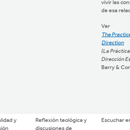
vivir las c
de esa rela
Ver
The Practice
Direction
(La Práctica
Dirección Es
Barry & Con
alidad y
Reflexión teológica y
Escuchar e
sión
discusiones de