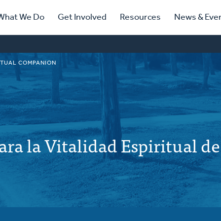
ry
What We Do
Get Involved
Resources
News & Eve
ation
ITUAL COMPANION
ra la Vitalidad Espiritual de