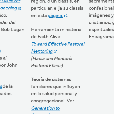
 Discover
región, o un classis, en
sacramenta
Coaching
particular, elija su classis
confesional
ico:
imágenes y
en esta
página.
.
oder del
cristianos;
 Bob Logan
Herramienta ministerial
espirituales
de Faith Alive:
Eneagrama
Toward Effective Pastoral
Mentoring
 el
(Hacia una Mentoría
or John
Pastoral Eficaz)
Teoría de sistemas
s
de la
familiares que influyen
cados
en la salud personal y
congregacional. Ver
Generation to