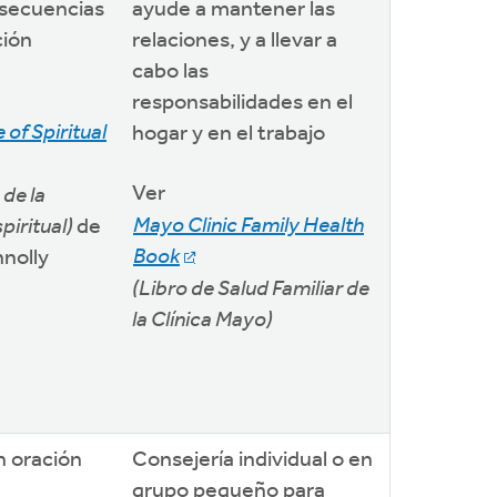
onsecuencias
ayude a mantener las
ción
relaciones, y a llevar a
cabo las
responsabilidades en el
 of Spiritual
hogar y en el trabajo
Ver
 de la
Mayo Clinic Family Health
piritual)
de
Book
nolly
(Libro de Salud Familiar de
la Clínica Mayo)
n oración
Consejería individual o en
grupo pequeño para