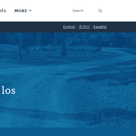
SEARCH
nts
MORE
Secondary
English
한국어
Español
Find a Church
Navigation
Find a Ministry
Contact
Donate
 los
한국어 Español More
Social
Links
Synod 2026