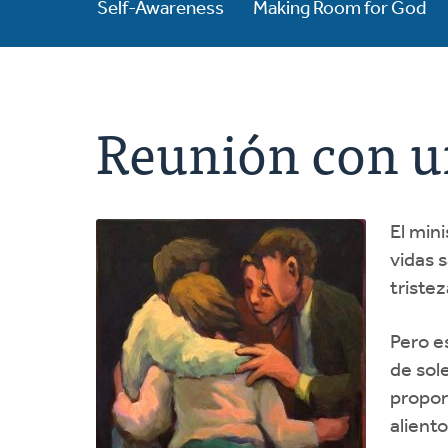
Self-Awareness
Making Room for God
Reunión con u
El min
vidas 
triste
Pero e
de sol
propor
alient