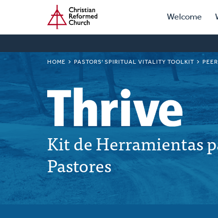
Prima
Home
Skip
Welcome
to
Navig
main
content
BREADCRUMB
HOME
PASTORS' SPIRITUAL VITALITY TOOLKIT
PEER
Kit de Herramientas pa
Pastores