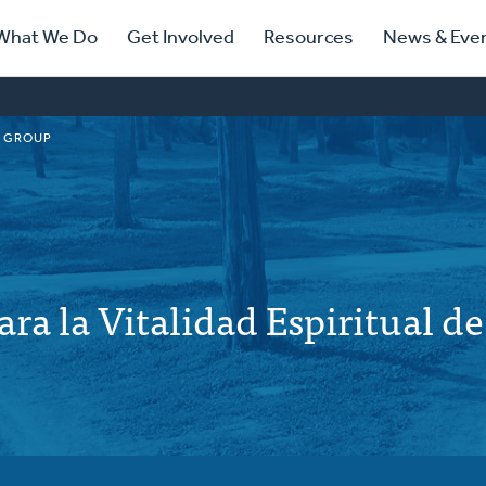
ry
What We Do
Get Involved
Resources
News & Eve
ation
 GROUP
ra la Vitalidad Espiritual de