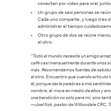
conectan por video para orar junto
Un grupo de seis personas se reú
Cada uno comparte, y luego tres d
administrar el tiempo cuidadosam
Otro grupo de dos se reúne mensu
el otro.
"Todo el mundo necesita un amigo amabl
café casi mensualmente durante unos si
más. Recomendamos fuentes de sabiduría
el otro. Encuentro que cuando articulo
él, porque darle palabras a mis sentimie
nombre, él mora en medio de ellos y enca
una bendición no sólo para mí, sino tamb
—Joel Kok, pastor de Willowdale CRC, T