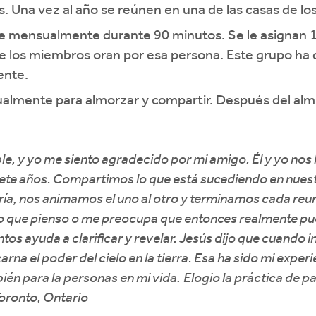
s. Una vez al año se reúnen en una de las casas de l
ne mensualmente durante 90 minutos. Se le asignan 
e los miembros oran por esa persona. Este grupo ha
ente.
almente para almorzar y compartir. Después del alm
e, y yo me siento agradecido por mi amigo. Él y yo nos
ete años. Compartimos lo que está sucediendo en nues
, nos animamos el uno al otro y terminamos cada reuni
 lo que pienso o me preocupa que entonces realmente pu
ntos ayuda a clarificar y revelar. Jesús dijo que cuando
rna el poder del cielo en la tierra. Esa ha sido mi exper
ién para la personas en mi vida.
Elogio la práctica de p
oronto, Ontario