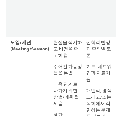
모임/세션
현실을 직시하
신학적 반영
(Meeting/Session)
고 비전을 확
과 주제별 토
고히 함
론
주어진 가능성
기도, 네트워
들을 분별
킹과 자료지
원
다음 단계로
나가기 위한
개인적, 영적
방법/계획을
그리고/또는
세움
목회에서 직
면하는 문제
평가