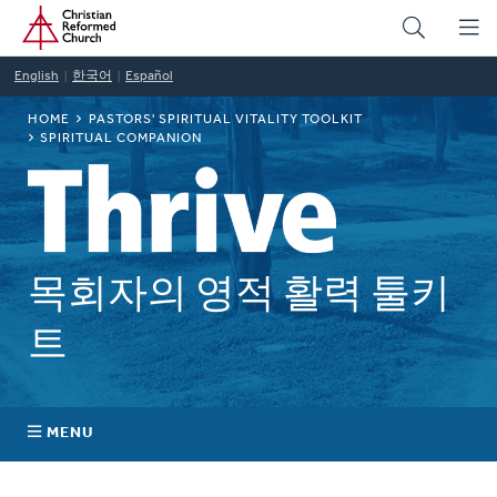
Home
Skip
to
main
English
한국어
Español
content
BREADCRUMB
HOME
PASTORS' SPIRITUAL VITALITY TOOLKIT
SPIRITUAL COMPANION
목회자의 영적 활력 툴키
트
MENU
Self-Awareness