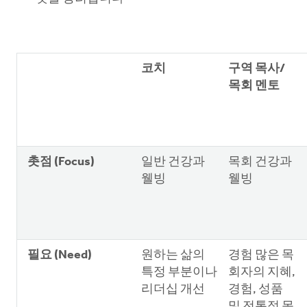
코치
구역 목사/
목회 멘토
촛점 (Focus)
일반 건강과
목회 건강과
웰빙
웰빙
필요 (Need)
원하는 삶의
경험 많은 목
특정 부분이나
회자의 지혜,
리더십 개선
경험, 성품
및 전통적 목