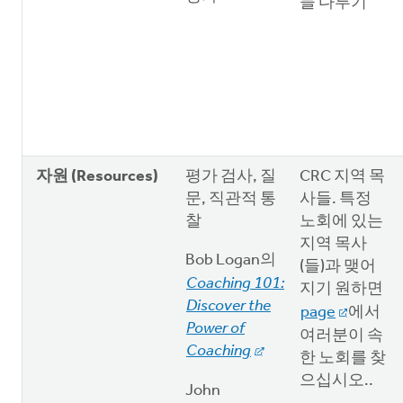
들 다루기
자원 (Resources)
평가 검사, 질
CRC 지역 목
문, 직관적 통
사들. 특정
찰
노회에 있는
지역 목사
Bob Logan의
(들)과 맺어
Coaching 101:
지기 원하면
Discover the
page
에서
Power of
여러분이 속
Coaching
한 노회를 찾
으십시오..
John