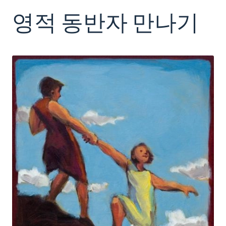
영적 동반자 만나기
Making Room for God
Spiritual Companion
Peer Group
Retreating
Ongoing Rhythm