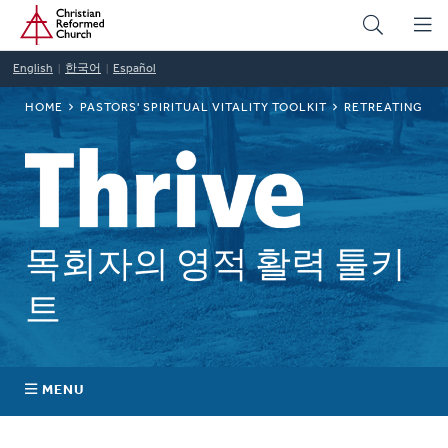
Home
Skip
to
main
English
한국어
Español
content
BREADCRUMB
HOME
PASTORS' SPIRITUAL VITALITY TOOLKIT
RETREATING
목회자의 영적 활력 툴키
트
MENU
Self-Awareness