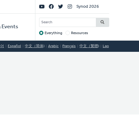
Social
Synod 2026
Links
SEARCH
 Events
Everything
Resources
Target
국어
Español
中文（简体)
Arabic
Français
中文（繁體)
Lao