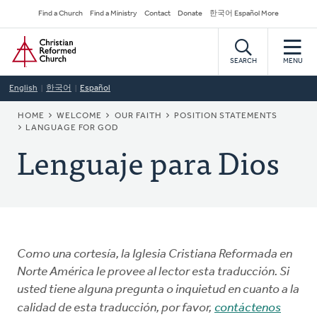
Skip
Secondary
Find a Church
Find a Ministry
Contact
Donate
한국어 Español More
to
Navigation
Home
main
content
SEARCH
MENU
English
한국어
Español
BREADCRUMB
HOME
WELCOME
OUR FAITH
POSITION STATEMENTS
LANGUAGE FOR GOD
Lenguaje para Dios
Como una cortesía, la Iglesia Cristiana Reformada en
Norte América le provee al lector esta traducción. Si
usted tiene alguna pregunta o inquietud en cuanto a la
calidad de esta traducción, por favor,
contáctenos