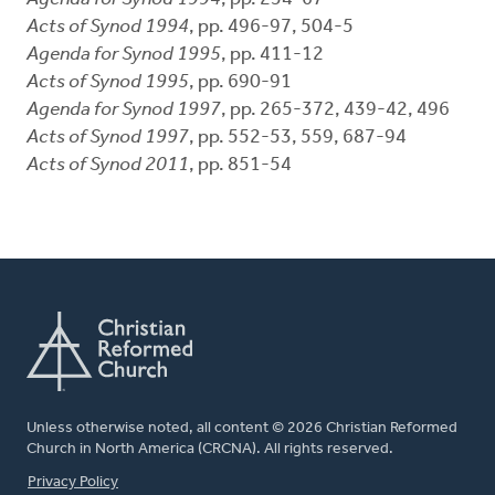
Acts of Synod 1994
, pp. 496-97, 504-5
Agenda for Synod 1995
, pp. 411-12
Acts of Synod 1995
, pp. 690-91
Agenda for Synod 1997
, pp. 265-372, 439-42, 496
Acts of Synod 1997
, pp. 552-53, 559, 687-94
Acts of Synod 2011
, pp. 851-54
Unless otherwise noted, all content © 2026 Christian Reformed
Church in North America (CRCNA). All rights reserved.
FOOTER
Privacy Policy