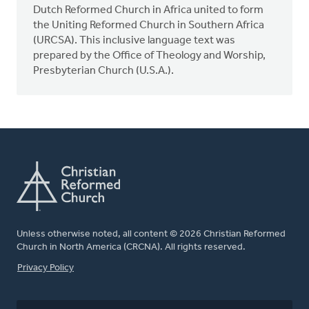
Dutch Reformed Church in Africa united to form
the Uniting Reformed Church in Southern Africa
(URCSA). This inclusive language text was
prepared by the Office of Theology and Worship,
Presbyterian Church (U.S.A.).
Unless otherwise noted, all content © 2026 Christian Reformed
Church in North America (CRCNA). All rights reserved.
FOOTER
Privacy Policy