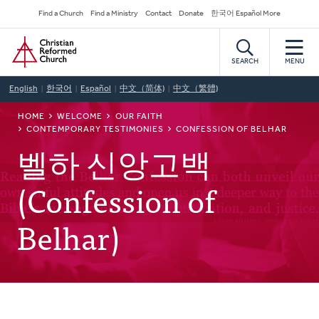
Skip
Secondary
Find a Church
Find a Ministry
Contact
Donate
한국어 Español More
to
Navigation
Home
main
content
SEARCH
MENU
English
한국어
Español
中文（简体)
中文（繁體)
BREADCRUMB
HOME
WELCOME
OUR FAITH
CONTEMPORARY TESTIMONIES
CONFESSION OF BELHAR
벨하 신앙고백
(Confession of
Belhar)