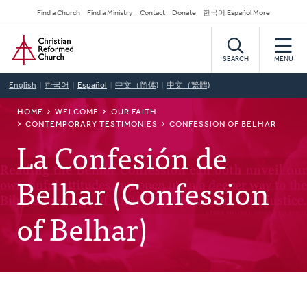
Skip
Secondary
Find a Church
Find a Ministry
Contact
Donate
한국어 Español More
to
Navigation
Home
main
content
SEARCH
MENU
English
한국어
Español
中文（简体)
中文（繁體)
BREADCRUMB
HOME
WELCOME
OUR FAITH
CONTEMPORARY TESTIMONIES
CONFESSION OF BELHAR
La Confesión de
Belhar (Confession
of Belhar)