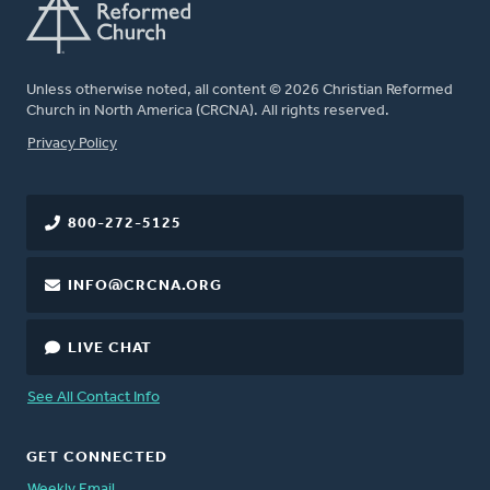
Unless otherwise noted, all content © 2026 Christian Reformed
Church in North America (CRCNA). All rights reserved.
FOOTER
Privacy Policy
800-272-5125
INFO@CRCNA.ORG
LIVE CHAT
See All Contact Info
GET CONNECTED
Weekly Email