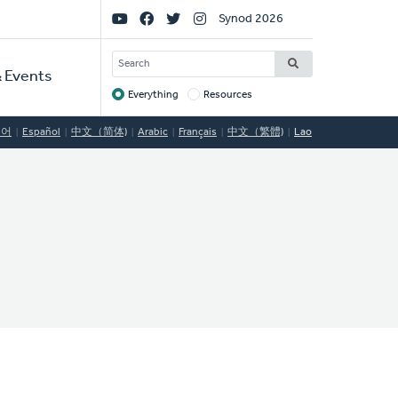
Social
Synod 2026
Links
SEARCH
 Events
Everything
Resources
Target
국어
Español
中文（简体)
Arabic
Français
中文（繁體)
Lao