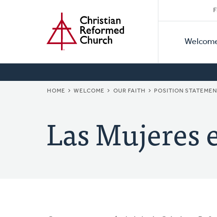
Secon
Home
Skip
F
to
Primar
Naviga
main
Welcom
Naviga
content
BREADCRUMB
HOME
WELCOME
OUR FAITH
POSITION STATEME
Las Mujeres e