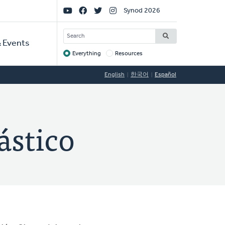
Social
Synod 2026
Links
SEARCH
 Events
Everything
Resources
Target
English
한국어
Español
ástico