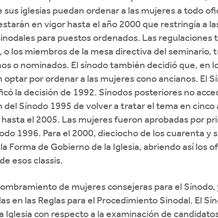
ue sus iglesias puedan ordenar a las mujeres a todo ofi
starán en vigor hasta el año 2000 que restringía a l
sinodales para puestos ordenados. Las regulaciones 
, o los miembros de la mesa directiva del seminario, 
s o nominados. El sínodo también decidió que, en los
n optar por ordenar a las mujeres cono ancianos. El 
ficó la decisión de 1992. Sínodos posteriores no acce
n del Sínodo 1995 de volver a tratar el tema en cinco
cio, hasta el 2005. Las mujeres fueron aprobadas por 
ínodo 1996. Para el 2000, dieciocho de los cuarenta y 
 la Forma de Gobierno de la Iglesia, abriendo así los o
de esos classis.
nombramiento de mujeres consejeras para el Sínodo, 
as en las Reglas para el Procedimiento Sinodal. El Sí
Iglesia con respecto a la examinación de candidatos m