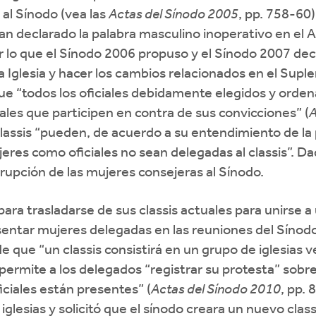
 al Sínodo (vea las
Actas del Sínodo 2005
, pp. 758-60)
an declarado la palabra masculino inoperativo en el A
 por lo que el Sínodo 2006 propuso y el Sínodo 2007 dec
a Iglesia y hacer los cambios relacionados en el Sup
que “todos los oficiales debidamente elegidos y orde
iales que participen en contra de sus convicciones” (
A
assis “pueden, de acuerdo a su entendimiento de la po
ujeres como oficiales no sean delegadas al classis”. D
rupción de las mujeres consejeras al Sínodo.
para trasladarse de sus classis actuales para unirse a
entar mujeres delegadas en las reuniones del Sínodo o
e que “un classis consistirá en un grupo de iglesias v
a permite a los delegados “registrar su protesta” sob
ciales están presentes” (
Actas del Sínodo 2010
, pp. 
lesias y solicitó que el sínodo creara un nuevo classis