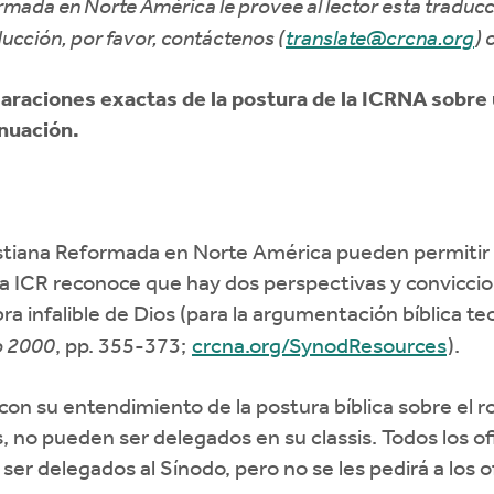
ormada en Norte América le provee al lector esta traducc
ducción, por favor, contáctenos (
translate@crcna.org
) 
raciones exactas de la postura de la ICRNA sobre u
nuación.
istiana Reformada en Norte América pueden permitir q
La ICR reconoce que hay dos perspectivas y conviccio
ra infalible de Dios (para la argumentación bíblica t
o 2000
, pp. 355-373;
crcna.org/SynodResources
).
n su entendimiento de la postura bíblica sobre el rol
s, no pueden ser delegados en su classis. Todos los o
 delegados al Sínodo, pero no se les pedirá a los of