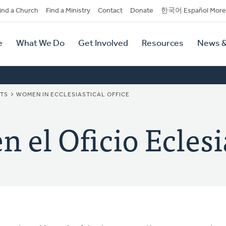
dary
ind a Church
Find a Ministry
Contact
Donate
한국어 Español More
y
tion
e
What We Do
Get Involved
Resources
News &
tion
NTS
WOMEN IN ECCLESIASTICAL OFFICE
n el Oficio Eclesi