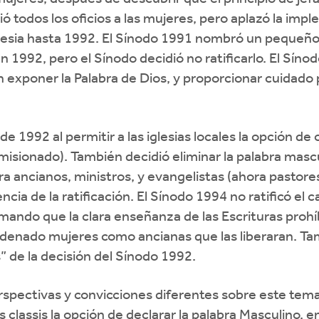
ió todos los oficios a las mujeres, pero aplazó la imp
glesia hasta 1992. El Sínodo 1991 nombró un pequeño
 1992, pero el Sínodo decidió no ratificarlo. El Sínodo
 exponer la Palabra de Dios, y proporcionar cuidado pa
 de 1992 al permitir a las iglesias locales la opción 
misionado). También decidió eliminar la palabra mascu
ra ancianos, ministros, y evangelistas (ahora pastor
cia de la ratificación. El Sínodo 1994 no ratificó el 
irmando que la clara enseñanza de las Escrituras proh
 ordenado mujeres como ancianas que las liberaran. T
” de la decisión del Sínodo 1992.
spectivas y convicciones diferentes sobre este tema,
los classis la opción de declarar la palabra Masculino,