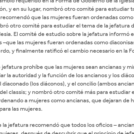
 cambio requerido en la Forma de Gobierno de la Iglesi
n, y en su lugar, nombró otro comité para estudiar to
al recomendó que las mujeres fueran ordenadas como
bró otro comité para estudiar el tema de la jefatura 
glesia. El comité de estudio sobre la jefatura inform
s –que las mujeres fueran ordenadas como diaconisas
do, y finalmente ratificó el cambio necesario en la F
e jefatura prohíbe que las mujeres sean ancianas y mi
 la autoridad y la función de los ancianos y los diác
 el diaconado (los diáconos), y el concilio (ambos anci
el classis; y nombró otro comité más para estudiar el 
ordenando a mujeres como ancianas, que dejaran de ha
para las mujeres.
la jefatura recomendó que todos los oficios – ancian
mujeres, después de descubrir que el principio de jefa