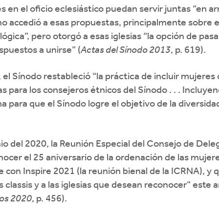
en el oficio eclesiástico puedan servir juntas “en armo
 no accedió a esas propuestas, principalmente sobre e
lógica”, pero otorgó a esas iglesias “la opción de pas
ispuestos a unirse” (
Actas del Sínodo 2013
, p. 619).
el Sínodo restableció “la práctica de incluir mujere
as para los consejeros étnicos del Sínodo . . . Incluy
para que el Sínodo logre el objetivo de la diversida
o del 2020, la Reunión Especial del Consejo de De
ocer el 25 aniversario de la ordenación de las mujere
 con Inspire 2021 (la reunión bienal de la ICRNA), y q
 classis y a las iglesias que desean reconocer” este a
dos 2020
, p. 456).