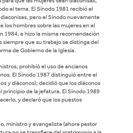
a para que las mujeres sean diaconisas,
do el tema. El Sínodo 1981 recibió el
 diaconisas, pero el Sínodo nuevamente
de los hombres sobre las mujeres en el
ó en 1984, e hizo la misma recomendación
 siempre que su trabajo se distinga del
orma de Gobierno de la Iglesia.
nistros, prohibió el uso de ancianos
onos. El Sínodo 1987 distinguió entre el
anos y diáconos); decidió que los diáconos
principio de la jefatura. El Sínodo 1989
cerlo, y declaró que los puestos
o, ministro y evangelista (ahora pastor
tura no se transfiere del matrimonio a la