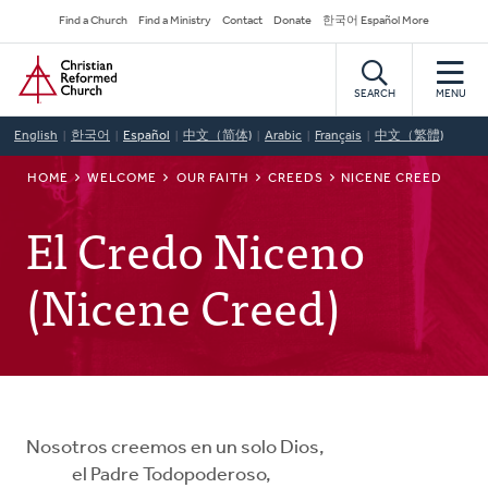
Skip
Secondary
Find a Church
Find a Ministry
Contact
Donate
한국어 Español More
to
Navigation
Home
main
content
SEARCH
MENU
English
한국어
Español
中文（简体)
Arabic
Français
中文（繁體)
BREADCRUMB
HOME
WELCOME
OUR FAITH
CREEDS
NICENE CREED
El Credo Niceno
(Nicene Creed)
Nosotros creemos en un solo Dios,
el Padre Todopoderoso,