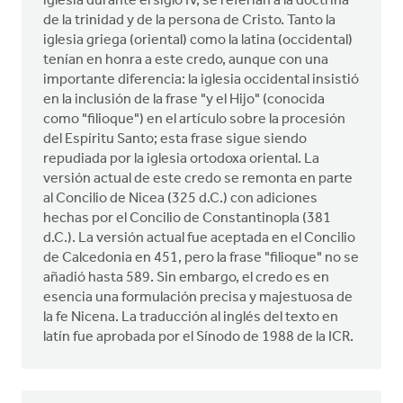
iglesia durante el siglo IV, se referían a la doctrina
de la trinidad y de la persona de Cristo. Tanto la
iglesia griega (oriental) como la latina (occidental)
tenían en honra a este credo, aunque con una
importante diferencia: la iglesia occidental insistió
en la inclusión de la frase "y el Hijo" (conocida
como "filioque") en el artículo sobre la procesión
del Espíritu Santo; esta frase sigue siendo
repudiada por la iglesia ortodoxa oriental. La
versión actual de este credo se remonta en parte
al Concilio de Nicea (325 d.C.) con adiciones
hechas por el Concilio de Constantinopla (381
d.C.). La versión actual fue aceptada en el Concilio
de Calcedonia en 451, pero la frase "filioque" no se
añadió hasta 589. Sin embargo, el credo es en
esencia una formulación precisa y majestuosa de
la fe Nicena. La traducción al inglés del texto en
latín fue aprobada por el Sínodo de 1988 de la ICR.