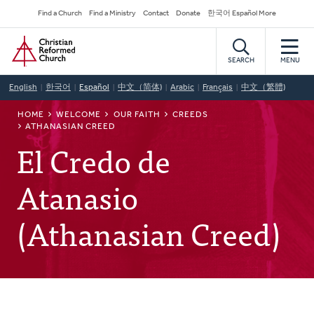
Skip
Secondary
Find a Church
Find a Ministry
Contact
Donate
한국어 Español More
to
Navigation
Home
main
content
SEARCH
MENU
English
한국어
Español
中文（简体)
Arabic
Français
中文（繁體)
BREADCRUMB
HOME
WELCOME
OUR FAITH
CREEDS
ATHANASIAN CREED
El Credo de
Atanasio
(Athanasian Creed)