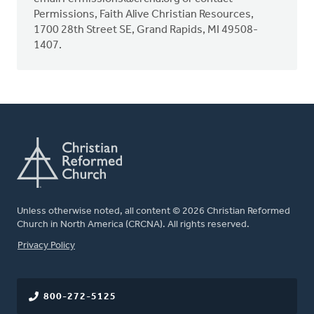
Permissions, Faith Alive Christian Resources,
1700 28th Street SE, Grand Rapids, MI 49508-
1407.
Unless otherwise noted, all content © 2026 Christian Reformed
Church in North America (CRCNA). All rights reserved.
FOOTER
Privacy Policy
800-272-5125