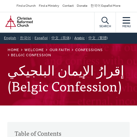
Skip
Secondary
Find a Church
Find a Ministry
Contact
Donate
한국어 Español More
to
Navigation
Home
main
content
SEARCH
MENU
English
한국어
Español
中文（简体)
Arabic
中文（繁體)
BREADCRUMB
HOME
WELCOME
OUR FAITH
CONFESSIONS
BELGIC CONFESSION
إقرارُ الإيمان البلجيكي
(Belgic Confession)
Table of Contents