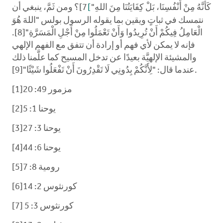
كَأَنَّهُ مِنْ أَنْفُسِنَا، بَلْ كِفَايَتُنَا مِنَ اللهِ"
[
7]؟ ومن ثَمَّ، ينبغي أن
نتمسك في ثباتٍ ويقين بما يقوله الرسول بولس "اللهَ هُوَ
الْعَامِلُ فِيكُمْ أَنْ تُرِيدُوا وَأَنْ تَعْمَلُوا مِنْ أَجْلِ الْمَسَرَّةِ"[8].
فإنه لا يمكن لأي فهم أو إرادة أن تتفق مع الفهم الإلهي
والمشيئة الإلهيَّة بعيدًا عن تدخل المسيح كما علَّمنا ذلك
عندما قال: "لِأَنَّكُمْ بِدُونِي لَا تَقْدِرُونَ أَنْ تَفْعَلُوا شَيْئًا"[9].
مزمور 49: 20[1]
يوحنا 1: 5[2]
يوحنا 3: 27[3]
يوحنا 6: 44[4]
رومية 8: 7[5]
كورنثوس 2: 14[6]
كورنثوس 3: 5 [7]