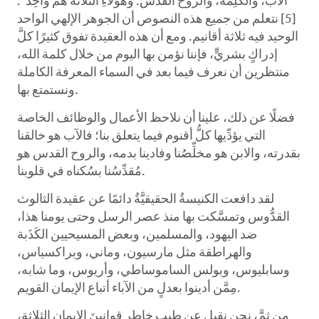
الْآبُ، وَالْكَلِمَةُ، وَالرُّوحُ الْقُدُسُ. وَهَؤُلَاءِ الثَّلَاثَةُ هُمْ وَاحِدٌ".
[5] نتعلم من جميع هذه النصوص أن الجوهر الإلهي الواحد
الوحيد فيه ثلاثة أقانيم. ومع أن هذه العقيدة تفوق كثيرًا كلَّ
إدراكٍ بشريٍّ، فإننا نؤمن بها اليوم من خلال كلمة الله،
منتظرين أن نعرف فيما بعد في السماء المعرفة الكاملة
ونستمتع بها.
فضلًا عن ذلك، علينا أن نلاحظ الأعمال والوظائف الخاصة
التي يؤدِّيها كلُّ أقنوم فيما يتعلق بنا؛ فالآب هو خالقنا
بقدرته، والابن هو مخلِّصُنا وفادينا بدمه، والروح القدس هو
مُقدِّسُنا بسُكناه في قلوبنا.
لقد دافعت الكنيسةُ الحقيقيَّةُ دائمًا عن عقيدة الثالوث
القدُّوس وتمسَّكت بها منذ عصر الرسل وحتى يومنا هذا،
ضد اليهود، والمسلمين، وبعض المسيحيين الكَذَبة
والهراطقة مثل مارسيون، وماني، وبراكسياس،
وسابليوس، وبولس الساموساطي، وأريوس، وما شابه،
مِمَّن أدينوا بعدلٍ من الآباء أتباع الإيمان القويم.
من ثمَّ، نحن نقبل عن طيبِ خاطرٍ قوانينَ الإيمان الثلاثة،