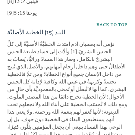
فيلبي 2: 13[8]
يوحنا 15: 5[9]
BACK TO TOP
البند (15) الخطية الأصليَّة
نؤمن أنه بعصيان آدم امتدت الخطيَّةُ الأصليَّةُ إلى كلِّ
الجنس البشريّ،[1] وأدَّت إلى فساد طبيعة الجنس
البشريّ بالكامل، وصار هذا الفسادُ وراثيًّا، يُصابُ به
الأطفالُ حتى وهم داخل أرحام أمهاتهم، والأصل الذي يُنتِج
من داخل الإنسان جميع أنواع الخطايا؛ ومن ثمَّ فالخطية
نجسةٌ وكريهةٌ في عيني الله وكافية لإدانة كل الجنس
البشري. كما أنها لا تُبطَل أو تُمحَى بالمعموديَّة بأي حالٍ من
الأحوال؛ لأن الخطية تخرج دائمًا من هذا المصدر الملوث.
ومع ذلك، لا تُحسَب الخطية على أبناء الله ولا تجعلهم تحت
الدينونة؛ لأنها تُغفر لهم بنعمة الله ورحمته. ولا يعني هذا
أنهم يستطيعون البقاء في الخطية دون خوف، بل إن
الوعي بهذا الفساد ينبغي أن يجعل المؤمنين يئنِّون كثيرًا،
ويشتاقون أن يُنقَذوا من جسد هذا الموت.[2] لذا، نرفض