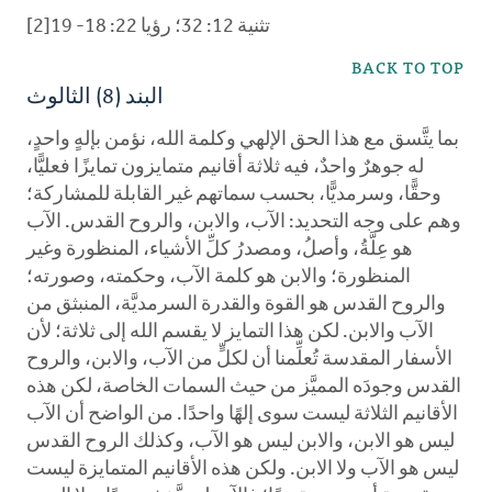
[2]تثنية 12: 32؛ رؤيا 22: 18- 19
BACK TO TOP
البند (8) الثالوث
بما يتَّسق مع هذا الحق الإلهي وكلمة الله، نؤمن بإلهٍ واحدٍ،
له جوهرٌ واحدٌ، فيه ثلاثة أقانيم متمايزون تمايزًا فعليًّا،
وحقًّا، وسرمديًّا، بحسب سماتهم غير القابلة للمشاركة؛
وهم على وجه التحديد: الآب، والابن، والروح القدس. الآب
هو عِلَّةُ، وأصلُ، ومصدرُ كلِّ الأشياء، المنظورة وغير
المنظورة؛ والابن هو كلمة الآب، وحكمته، وصورته؛
والروح القدس هو القوة والقدرة السرمديَّة، المنبثق من
الآب والابن. لكن هذا التمايز لا يقسم الله إلى ثلاثة؛ لأن
الأسفار المقدسة تُعلِّمنا أن لكلٍّ من الآب، والابن، والروح
القدس وجودَه المميَّز من حيث السمات الخاصة، لكن هذه
الأقانيم الثلاثة ليست سوى إلهًا واحدًا. من الواضح أن الآب
ليس هو الابن، والابن ليس هو الآب، وكذلك الروح القدس
ليس هو الآب ولا الابن. ولكن هذه الأقانيم المتمايزة ليست