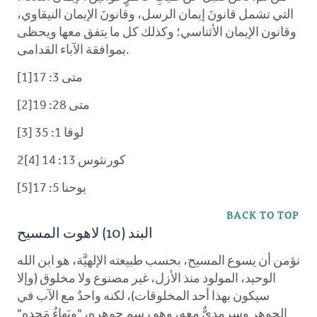
التي تشمل قانونَ إيمان الرسل، وقانونَ الإيمان النيقاوي،
وقانون الإيمان الأثناسي؛ وكذلك كل ما يتفق معها ويحظى
بموافقة الآباء القدامى.
متى 3: 17[1]
متى 28: 19[2]
لوقا 1: 35 [3]
2كورنثوس 13: 14 [4]
[5]1يوحنا 5: 7
BACK TO TOP
البند (10) لاهوت المسيح
نؤمن أن يسوع المسيح، بحسب طبيعته الإلهيَّة، هو ابن الله
الوحيد، المولود منذ الأزل، غير مصنوع ولا مخلوق (وإلا
سيكون بهذا أحد المخلوقات)، لكنه واحدٌ مع الآب في
الجوهر وسرمديٌّ معه، وهو رسم جوهره، "وبَهاءُ مَجدِهِ"