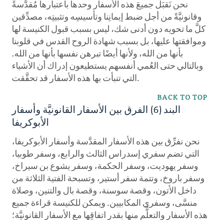
نحن نَقبَل جميعَ هذه الأسفار وحدها باعتبارها مُقدَّسةً
وقانونيَّةً من أجل ضبط إيمانِنا وتأسيسِه وتثبيتِه، مصدِّقين
كلَّ ما تحويه دون أدنى شك، ليس بسبب قبول الكنيسة لها
وموافقتها عليها، بل بسبب شهادة الروح القدس في قلوبنا
بأنها من الله، ولأنها أيضًا تبرهن نفسها بأنها من الله.
وبالتالي حتى العُمي أنفسهم يستطيعون إدراك أن الأشياء
التي تنبأت بها هذه الأسفار قد تحقَّقت.
BACK TO TOP
البند (6) الفرق بين الأسفار القانونيَّة وأسفار
الأبوكريفا
نحن نفرِّق بين هذه الأسفار المقدَّسة وأسفار الأبوكريفا،
التي تضم سفري إسدراس الثالث والرابع، وسفر طوبيا،
وسفر يهوديت، وسفر الحكمة، وسفر يشوع بن سيراخ،
وسفر باروخ، وتتمة سفر أستير، وتسبحة الفتية الثلاثة من
داخل الأتون، وقصة سوسنة، وقصة بال والتنين، وصلاة
منسَّى، وسفري المكابيين. ويمكن للكنيسة قراءة جميع
هذه الأسفار والتعلُّم منها بقدرِ اتفاقِها مع الأسفار القانونيَّة؛