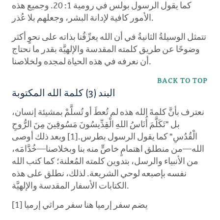
كما يقول الرسول بولس في رومية 1: 20. وجميع هذه
الأمور كافية لإدانة البشر، وجعلهم بلا عُذر.
تتمثل الوسيلةُ الثانيةُ في أن الله يعرِّفُنا بذاته على نحوٍ أكثر
وضوحًا عن طريق كلمته المقدسة والإلهيَّة بقدر ما نحتاج
أن نعرفه في هذه الحياة لمجده ولخلاصنا.
BACK TO TOP
البند (3) كلمة الله المكتوبة
نعترف بأنَّ كلمةَ الله هذه لم تُعطَ أو تُسلَّمْ بمشيئة إنسان،
بل "تَكَلَّمَ أُنَاسُ اللهِ الْقِدِّيسُونَ مَسُوقِينَ مِنَ الرُّوحِ
الْقُدُسِ" كما يقول الرسول بطرس.[1] وبعد ذلك أوصى
الله—من منطلق اهتمامٍ خاصٍّ منه بنا وبخلاصنا—خُدَّامَه،
من الأنبياء والرسل، بتدوين كلمته المُعلنة؛ كما كتب الله
نفسه بإصبعه لوحي الشريعة. لذلك، نطلق على هذه
الكتابات الأسفار المقدسة والإلهيَّة.
يضم سفر إرميا هنا سفر مراثي إرميا [1]