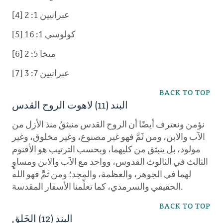
[4] عبرانيين 1: 2
[5] كولوسي 1: 16
[6] ميخا 5: 2
[7] عبرانيين 7: 3
BACK TO TOP
البند (11) لاهوت الروح القدس
نؤمن ونعترف أيضًا أن الروح القدس منبثقٌ منذ الأزل من
الآب والابن، ومن ثَمَّ فهو غير مصنوع، وغير مخلوق، وغير
مولود، بل ينبثق من كليهما، وبحسب الترتيب هو الأقنوم
الثالث في الثالوث القدوس، وواحد مع الآب والابن ومساوٍ
لهما في الجوهر، والعظمة، والمجد؛ ومن ثَمَّ فهو الله
الحقيقي والسرمدي، كما تعلِّمنا الأسفار المقدسة.
BACK TO TOP
البند (12) الخَلق