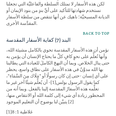
لكن هذه الأسفار لا تمتلك السلطة والفاعليَّة التي تجعلنا
نستخدم شهادتها للتأكيد على أيِّ بندٍ من بنود الإيمان أو
الديانة المسيحيَّة؛ ناهيك عن أنها تنتقص من سلطة الأسفار
المقدَّسة الأخرى.
BACK TO TOP
البند (7) كفاية الأسفار المقدسة
نؤمن أن هذه الأسفار المقدسة تحوي بالكامل مشيئة الله،
وأنها تُعلِّم على نحوٍ كافٍ كلَّ ما يحتاج الإنسان أن يؤمن به
حتى ينال الخلاص. وبما أن النهجَ الكاملَ للعبادة التي يطالبنا
بها الله مدوَّنٌ في هذه الأسفار على نطاق واسع، يحظر
على أي إنسان -حتى إن كان رسولًا أو "مَلَاك مِنَ السَّمَاءِ"،
كما يقول الرسول بولس[1]- أن يُعلِّم شيئًا آخر غير ما
تعلِّمه هذه الأسفارُ المقدسة إلينا بالفعل. وبما أنه من
المحظور زيادة أي شيء إلى كلمة الله أو الانتقاص منها،
[2] يتبيَّن لنا بوضوح أن التعليم الموجود
غلاطية 1: 8[1]