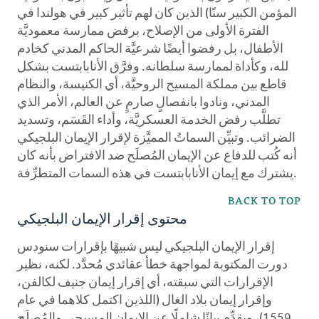
المؤمن الكبير سنًا) الذين كان لهم تأثير كبير في هولندا في
الفترة الأولى من الإصلاح، برفض ممارسة معموديَّة
الأطفال، بل رفضوا أيضًا شرعيَّة الحاكم المدني كخادم
لله، وكأداة لممارسة سلطانه. وفرَّق الأنابابتست بشكل
قاطع بين مملكة المسيح الروحيَّة، أي الكنيسة، والنظام
المدني، ونادوا بانفصالٍ صارمٍ عن العالم، الأمر الذي
تطلَّب رفض الخدمة العسكريَّة، وأداء القَسَم، وتسديد
الضرائب. وتبيِّن السماتُ المميَّزة لإقرار الإيمان البلجيكي
أنه كُتب للدفاع عن الإيمان المُصلَح ضد الافتراض بأنه كان
يشترك مع إيمان الأنابابتست في هذه السمات المتطرِّفة.
BACK TO TOP
محتوى إقرار الإيمان البلجيكي
إقرار الإيمان البلجيكي ليس شبيهًا بإقرارات سنودس
دورت المكتوبة لمواجهة خطأ عقائدي مُحدَّد. لكنه، نظير
الإقرارات التي سبقته، أي إقرار إيمان جنيف لكالفن،
وإقرار إيمان بلاد الغال (اللذين اكتمل كلاهما في عام
1559)، ويقدِّم بيانًا شاملًا عن الإيمان المسيحي والمُصلَح.