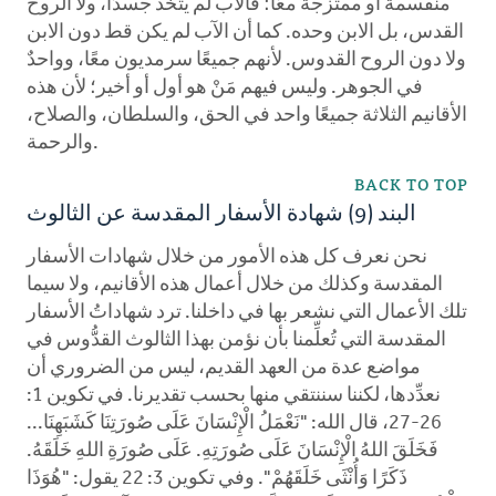
منقسمة أو ممتزجة معًا؛ فالآب لم يتَّخذ جسدًا، ولا الروح
القدس، بل الابن وحده. كما أن الآب لم يكن قط دون الابن
ولا دون الروح القدوس. لأنهم جميعًا سرمديون معًا، وواحدٌ
في الجوهر. وليس فيهم مَنْ هو أول أو أخير؛ لأن هذه
الأقانيم الثلاثة جميعًا واحد في الحق، والسلطان، والصلاح،
والرحمة.
BACK TO TOP
البند (9) شهادة الأسفار المقدسة عن الثالوث
نحن نعرف كل هذه الأمور من خلال شهادات الأسفار
المقدسة وكذلك من خلال أعمال هذه الأقانيم، ولا سيما
تلك الأعمال التي نشعر بها في داخلنا. ترد شهاداتُ الأسفار
المقدسة التي تُعلِّمنا بأن نؤمن بهذا الثالوث القدُّوس في
مواضع عدة من العهد القديم، ليس من الضروري أن
نعدِّدها، لكننا سننتقي منها بحسب تقديرنا. في تكوين 1:
26-27، قال الله: "نَعْمَلُ الْإِنْسَانَ عَلَى صُورَتِنَا كَشَبَهِنَا...
فَخَلَقَ اللهُ الْإِنْسَانَ عَلَى صُورَتِهِ. عَلَى صُورَةِ اللهِ خَلَقَهُ.
ذَكَرًا وَأُنْثَى خَلَقَهُمْ". وفي تكوين 3: 22 يقول: "هُوَذَا