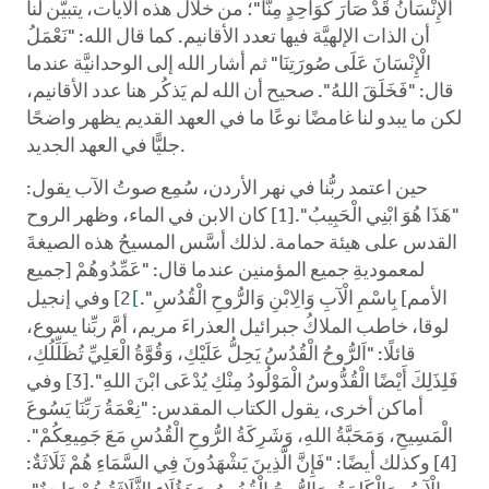
الْإِنْسَانُ قَدْ صَارَ كَوَاحِدٍ مِنَّا"؛ من خلال هذه الآيات، يتبيَّن لنا
أن الذات الإلهيَّة فيها تعدد الأقانيم. كما قال الله: "نَعْمَلُ
الْإِنْسَانَ عَلَى صُورَتِنَا" ثم أشار الله إلى الوحدانيَّة عندما
قال: "فَخَلَقَ اللهُ". صحيح أن الله لم يَذكُر هنا عدد الأقانيم،
لكن ما يبدو لنا غامضًا نوعًا ما في العهد القديم يظهر واضحًا
جليًّا في العهد الجديد.
حين اعتمد ربُّنا في نهر الأردن، سُمِع صوتُ الآب يقول:
"هَذَا هُوَ ابْنِي الْحَبِيبُ".[1] كان الابن في الماء، وظهر الروح
القدس على هيئة حمامة. لذلك أسَّس المسيحُ هذه الصيغةَ
لمعموديةِ جميع المؤمنين عندما قال: "عَمِّدُوهُمْ [جميع
الأمم] بِاسْمِ الْآبِ وَالِابْنِ وَالرُّوحِ الْقُدُسِ".
[
2] وفي إنجيل
لوقا، خاطب الملاكُ جبرائيل العذراءَ مريم، أمَّ ربِّنا يسوع،
قائلًا: "اَلرُّوحُ الْقُدُسُ يَحِلُّ عَلَيْكِ، وَقُوَّةُ الْعَلِيِّ تُظَلِّلُكِ،
فَلِذَلِكَ أَيْضًا الْقُدُّوسُ الْمَوْلُودُ مِنْكِ يُدْعَى ابْنَ اللهِ".[3] وفي
أماكن أخرى، يقول الكتاب المقدس: "نِعْمَةُ رَبِّنَا يَسُوعَ
الْمَسِيحِ، وَمَحَبَّةُ اللهِ، وَشَرِكَةُ الرُّوحِ الْقُدُسِ مَعَ جَمِيعِكُمْ".
[4] وكذلك أيضًا: "فَإِنَّ الَّذِينَ يَشْهَدُونَ فِي السَّمَاءِ هُمْ ثَلَاثَةٌ: