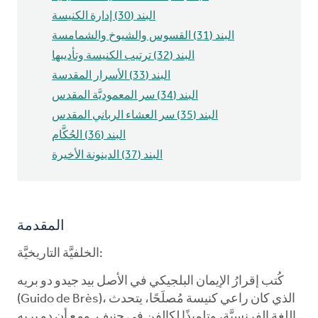
البند (30) إدارة الكنيسة
البند (31) القسوس والشيوخ والشمامسة
البند (32) ترتيب الكنيسة وتأديبها
البند (33) الأسرار المقدسة
البند (34) سر المعموديَّة المقدس
البند (35) سر العشاء الرباني المقدس
البند (36) الحُكَّام
البند (37) الدينونة الأخيرة
المقدمة
الخلفيَّة التاريخيَّة:
كُتب إقرارُ الإيمان البلجيكي في الأصل بيد جيدو دو بريه
(Guido de Brès)، الذي كان راعي كنيسة مُصلَحًا، يتحدث
اللغة الفرنسيَّة، وتلميذًا لكالفن في جنيف. ومع أن دو بريه