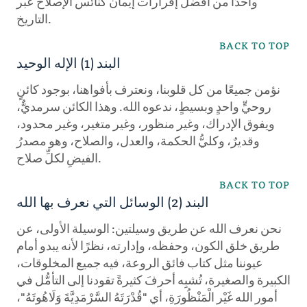
واحدًا من أفضل إقرارات إيمان كنائس الإصلاح عبر
التاريخ.
BACK TO TOP
البند (1) الإله الوحيد
نؤمن جميعًا من كل قلوبنا، ونعترف بأفواهنا، بوجود كائنٍ
روحيٍّ واحدٍ وبسيطٍ، ندعوه الله. وهذا الكائن سرمديٌّ،
ويفوق الإدراك، وغير منظور، وغير متغير، وغير محدود،
وقديرٌ، وكليُّ الحكمة، والعدل، والصلاح، وهو مصدرُ
الفيضِ لكلِّ صلاح.
BACK TO TOP
البند (2) الوسائل التي نعرف بها الله
نحن نعرف الله عن طريق وسيلتين: الوسيلة الأولى، عن
طريق خلق الكون، وحفظه، وإدارته، نظرًا لأنه يبدو أمام
عيوننا مثل كتاب فائق الروعة، فيه جميع المخلوقات،
الكبيرة والصغيرة، تُشبِه أحرفَ كثيرةً تقودنا إلى التأمُّل في
أمور الله غَيْر الْمَنْظُورَةِ، أي "قُدْرَتَهُ السَّرْمَدِيَّةَ وَلَاهُوتَهُ"،