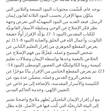
بوجه عام، قُسِّمت محتويات البنود السبعة والثلاثين التي
يتكوَّن منها الإقرار بحسب البنود الثلاثة لقانون إيمان
الرسل. فبعد العديد من البنود التمهيديَّة التي تعرض وجهة
نظر فكر الإصلاح عن الوحي وسلطة الأسفار القانونيَّة
للكتاب المقدس (البنود 1-7)، يؤكِّد الإقرار أولًا حقيقة
الثالوث، وأعمال الله في الخلق والعناية (البنود 8-13). ثم
يعرض المقطع الجوهري من إقرار التعليم الكتابي عن
شخص المسيح وعمله، مُفرِّقًا بين فهم الإصلاح عن
الخلاص بالنعمة وحدها بواسطة الإيمان وضلالات تعليم
كنيسة روما الكاثوليكيَّة في العصور الوسطى (البنود 14-
23). ثم يعرض المقطع الختامي من الإقرار بيانًا موجَزًا عن
شخص الروح القدس وعمله، يتضمَّن عدة بنود عن
الكنيسة والأسرار المقدسة، بالإضافة إلى بندٍ خاص عن
التعيين الإلهي، وخدمة الحاكم المدني.
مع أن إقرار الإيمان البلجيكي يُظهِر ملامحَ واضحةً تشير
إلى البيئة التاريخيَّة التي كُتب فيها في الأصل، فإنه يظل