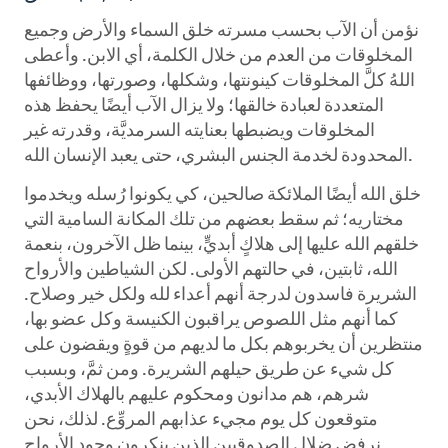
نؤمن أن الآب بحسب مسرته خلق السماء والأرض وجميع
المخلوقات من العدم من خلال الكلمة، أي الابن. وأعطى
اللهُ كلَّ المخلوقات كينونتها، وشكلها، وصورتها، ووظائفها
المتعددة لعبادة خالقها؛ ولا يزال الآب أيضًا يحفظ هذه
المخلوقات ويضبطها بعنايته السرمديَّة، وقدرته غير
المحدودة لخدمة الجنس البشري، حتى يعبد الإنسان الله.
خلق الله أيضًا الملائكة صالحين، كي يكونوا رُسله ويخدموا
مختاريه؛ ثم سقط بعضهم من تلك المكانة السامية التي
خلقهم الله عليها إلى هلاكٍ أبديٍّ، بينما ظل الآخرون، بنعمة
الله، ثابتين، في حالتهم الأولى. لكن الشياطين والأرواح
الشريرة فاسدون لدرجة أنهم أعداء لله ولكل خير وصلاح.
كما أنهم مثل اللصوص يراقبون الكنيسة وكل عضو بها،
منتظرين أن يخربوهم بكل ما لديهم من قوةٍ ويقضون على
كل شيء عن طريق حيلهم الشريرة. ومن ثمَّ، وبسبب
شرهم، هم مدانون ومحكوم عليهم بالهلاك الأبدي،
متوقعون كل يوم مجيء عذابهم المروِّع. لذلك، نحن
نرفض ضلال الصدوقيين الذين ينكرون وجود الأرواح