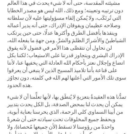
مشيئته المقدسة، حتى أنه لا شيء يحدث في هذا العالم
دون ترتيبه وتعيينه؛ ومع ذلك، الله ليس هو مصدر الخطايا
التي تُرتَكَب، ولا يُمكن إلقاء مسؤوليتها عليه لأن سلطانه
وصلاحه عظيمان ويفوقان الإدراك، حتى أنه يدير أعماله
وينفذها بأفضل الطرق وأكثرها عدلًا، حتى حين يرتكب
الشياطينُ والأشرارُ الظلمَ والشرَّ. ومن جهةِ ما يفعله الله،
لن نحاول أن نتقصَّى هذا الأمر في فضول لأنه يفوق
الإدراك البشري ويتجاوز قدرتنا على الاستيعاب؛ لكننا بكل
اتضاع وإجلال نعتز بأحكام الله العادلة التي يخفيها عنا، لأننا
على قناعة بأننا تلاميذ المسيح الذين لا ينبغي أن يعرفوا
سوى تلك الأمور التي أعلنها لهم الله في كلمته، دون تجاوُز
هذه الحدود.
تمدُّنا هذه العقيدةُ بتعزيةٍ لا يُنطَق بها، لأنها تعلِّمنا أن لا شيء
يمكن أن يحدث لنا بمحض الصدفة، بل الكل يحدث بتدبير
من أبينا السماوي كلي الرحمة، الذي يحرسنا بعناية أبوية،
ويحفظ جميع المخلوقات تحت سيادته حتى أن شعرةً
واحدةً من رؤوسنا لا تسقط (لأن جميعها مُحصاة)، ولا