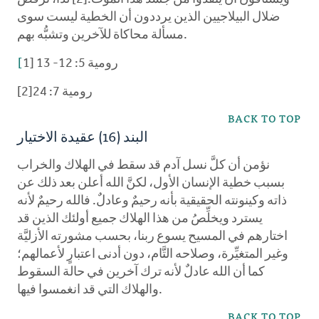
ضلال البيلاجيين الذين يرددون أن الخطية ليست سوى
مسألة محاكاة للآخرين وتشبُّه بهم.
1] رومية 5: 12- 13
[
رومية 7: 24[2]
BACK TO TOP
البند (16) عقيدة الاختيار
نؤمن أن كلَّ نسل آدم قد سقط في الهلاك والخراب
بسبب خطية الإنسان الأول، لكنَّ الله أعلن بعد ذلك عن
ذاته وكينونته الحقيقية بأنه رحيمٌ وعادلٌ. فالله رحيمٌ لأنه
يسترد ويخلِّصُ من هذا الهلاك جميع أولئك الذين قد
اختارهم في المسيح يسوع ربنا، بحسب مشورته الأزليَّة
وغير المتغيِّرة، وصلاحه التَّام، دون أدنى اعتبارٍ لأعمالهم؛
كما أن الله عادلٌ لأنه ترك آخرين في حالة السقوط
والهلاك التي قد انغمسوا فيها.
BACK TO TOP