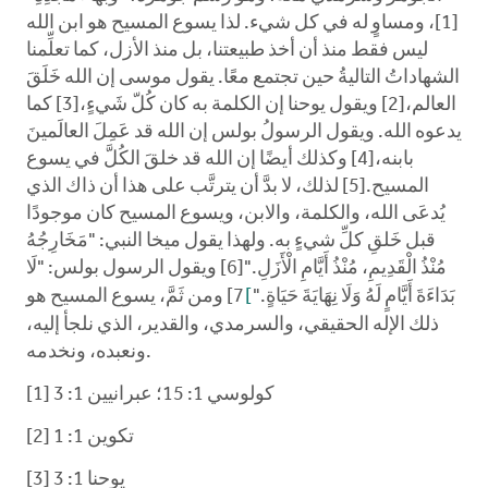
[1]، ومساوٍ له في كل شيء. لذا يسوع المسيح هو ابن الله
ليس فقط منذ أن أخذ طبيعتنا، بل منذ الأزل، كما تعلِّمنا
الشهاداتُ التاليةُ حين تجتمع معًا. يقول موسى إن الله خَلَقَ
العالم،[2] ويقول يوحنا إن الكلمة به كان كُلّ شَيءٍ،[3] كما
يدعوه الله. ويقول الرسولُ بولس إن الله قد عَمِلَ العالَمينَ
بابنه،[4] وكذلك أيضًا إن الله قد خلقَ الكُلَّ في يسوع
المسيح.[5] لذلك، لا بدَّ أن يترتَّب على هذا أن ذاك الذي
يُدعَى الله، والكلمة، والابن، ويسوع المسيح كان موجودًا
قبل خَلقِ كلِّ شيءٍ به. ولهذا يقول ميخا النبي: "مَخَارِجُهُ
مُنْذُ الْقَدِيمِ، مُنْذُ أَيَّامِ الْأَزَلِ."[6] ويقول الرسول بولس: "لَا
بَدَاءَةَ أَيَّامٍ لَهُ وَلَا نِهَايَةَ حَيَاةٍ."
[
7] ومن ثَمَّ، يسوع المسيح هو
ذلك الإله الحقيقي، والسرمدي، والقدير، الذي نلجأ إليه،
ونعبده، ونخدمه.
[1] كولوسي 1: 15؛ عبرانيين 1: 3
[2] تكوين 1: 1
[3] يوحنا 1: 3