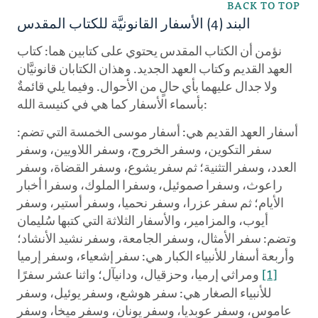
BACK TO TOP
البند (4) الأسفار القانونيَّة للكتاب المقدس
نؤمن أن الكتاب المقدس يحتوي على كتابين هما: كتاب
العهد القديم وكتاب العهد الجديد. وهذان الكتابان قانونيَّان
ولا جدال عليهما بأي حالٍ من الأحوال. وفيما يلي قائمةٌ
بأسماء الأسفار كما هي في كنيسة الله:
أسفار العهد القديم هي: أسفار موسى الخمسة التي تضم:
سفر التكوين، وسفر الخروج، وسفر اللاويين، وسفر
العدد، وسفر التثنية؛ ثم سفر يشوع، وسفر القضاة، وسفر
راعوث، وسفرا صموئيل، وسفرا الملوك، وسفرا أخبار
الأيام؛ ثم سفر عزرا، وسفر نحميا، وسفر أستير، وسفر
أيوب، والمزامير، والأسفار الثلاثة التي كتبها سُليمان
وتضم: سفر الأمثال، وسفر الجامعة، وسفر نشيد الأنشاد؛
وأربعة أسفار للأنبياء الكبار هي: سفر إشعياء، وسفر إرميا
[1]
ومراثي إرميا، وحزقيال، ودانيآل؛ واثنا عشر سفرًا
للأنبياء الصغار هي: سفر هوشع، وسفر يوئيل، وسفر
عاموس، وسفر عوبديا، وسفر يونان، وسفر ميخا، وسفر