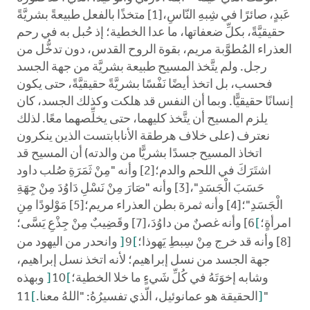
عَبدٍ، صائرًا في شِبهِ النّاسِ،[1] متخذًا بالفعل طبيعةً بشريَّةً
حقيقيَّةً، بكلِّ ضعفاتها، ما عدا الخطية؛ إذ حُبل به في رحم
العذراء المُطوَّبة مريم، بقوة الروح القدس، دون تدخُّل من
رجل. ولم يتَّخذ المسيح طبيعة بشريَّة من جهة الجسد
فحسب، بل اتخذ أيضًا نَفْسًا بشريَّةً حقيقيَّةً، حتى يكون
إنسانًا حقيقيًّا. وبما أن النفس قد هلكت وكذلك الجسد، كان
يلزم المسيح أن يتَّخذ كليهما، حتى يخلِّصهما معًا. لذلك
نعترف (على خلاف هرطقة الأنابابتست الذين ينكرون
اتخاذ المسيح جسدًا بشريًّا من والدته) أن المسيح قد
اشتَرَكَ في اللحم والدم؛[2] وأنه "مِنْ ثَمَرَةِ صُلب داود
حَسَبَ الْجَسَدِ"،[3] وأنه "صَارَ مِنْ نَسْلِ دَاوُدَ مِنْ جِهَةِ
الْجَسَدِ"؛[4] وأنه ثمرة بطن العذراء مريم؛[5] مَوْلودًا مِنِ
امرأةٍ؛
[
6] وأنه غصنٌ من داوُدَ،[7] وقَضِيبٌ مِنْ جِذْعِ يَسَّى؛
[8] وأنه قد خرج مِنْ سِبطِ يَهوذا؛
[
9
]
وانحدر من اليهود من
جهة الجسد من نسل إبراهيم؛ لأنه اتخذ نسل إبراهيم،
وشابه إخوَتَهُ في كُلِّ شَيءٍ ما خلا الخطية؛
[
10
]
وبهذه
"
]
الحقيقة هو عمانوئيل، الّذي تفسيرُهُ: "اللهُ معنا.
[
11