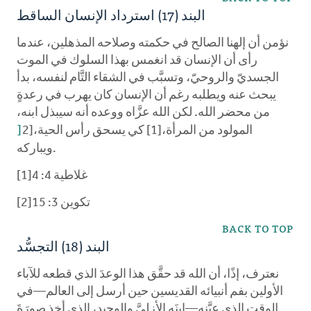
البند (17) استرداد الإنسان الساقط
نؤمن أن إلهنا الصالح في حكمته وصلاحه المذهلين، عندما
رأى أن الإنسان قد انغمس بهذا السلوك في الموت
الجسديّ والروحيّ، وتسبَّب في الشقاء التَّام لنفسه، بدأ
يبحث عنه ويطلبه رغم أن الإنسان كان يهرب في رعدةٍ
من محضر الله. لكن الله عزَّاه ووعده أنه سيبذل ابنه،
المولود من المرأة،[1] كي يسحق رأس الحية،[2
]
ويباركه.
غلاطية 4: 4[1]
تكوين 3: 15[2]
BACK TO TOP
البند (18) التجسُّد
نعترف، إذًا، أن الله قد حقَّق هذا الوعدَ الذي قطعه للآباء
الأولين بفم أنبيائه القديسين حين أرسل إلى العالم—في
الوقت الذي عيَّنه—ابنَه الأزليَّ والوحيد، الذي أخذ صورَةَ