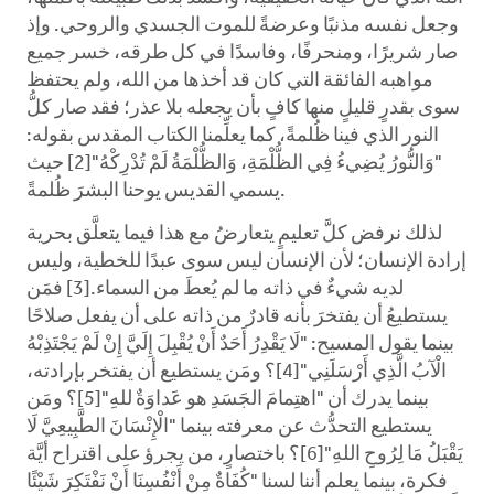
وجعل نفسه مذنبًا وعرضةً للموت الجسدي والروحي. وإذ
صار شريرًا، ومنحرفًا، وفاسدًا في كل طرقه، خسر جميع
مواهبه الفائقة التي كان قد أخذها من الله، ولم يحتفظ
سوى بقدرٍ قليلٍ منها كافٍ بأن يجعله بلا عذر؛ فقد صار كلُّ
النور الذي فينا ظُلمةً، كما يعلِّمنا الكتاب المقدس بقوله:
"وَالنُّورُ يُضِيءُ فِي الظُّلْمَةِ، وَالظُّلْمَةُ لَمْ تُدْرِكْهُ"[2] حيث
يسمي القديس يوحنا البشرَ ظُلمةً.
لذلك نرفض كلَّ تعليمٍ يتعارضُ مع هذا فيما يتعلَّق بحرية
إرادة الإنسان؛ لأن الإنسان ليس سوى عبدًا للخطية، وليس
لديه شيءٌ في ذاته ما لم يُعطَ من السماء.[3] فمَن
يستطيعُ أن يفتخرَ بأنه قادرٌ من ذاته على أن يفعل صلاحًا
بينما يقول المسيح: "لَا يَقْدِرُ أَحَدٌ أَنْ يُقْبِلَ إِلَيَّ إِنْ لَمْ يَجْتَذِبْهُ
الْآبُ الَّذِي أَرْسَلَنِي"[4]؟ ومَن يستطيع أن يفتخر بإرادته،
بينما يدرك أن "اهتِمامَ الجَسَدِ هو عَداوَةٌ للهِ"[5]؟ ومَن
يستطيع التحدُّث عن معرفته بينما "الْإِنْسَانَ الطَّبِيعِيَّ لَا
يَقْبَلُ مَا لِرُوحِ اللهِ"[6]؟ باختصارٍ، من يجرؤ على اقتراح أيَّة
فكرة، بينما يعلم أننا لسنا "كُفَاةٌ مِنْ أَنْفُسِنَا أَنْ نَفْتَكِرَ شَيْئًا