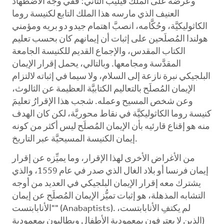
وعرضه على الملك فيليب الثاني؛ ففي وجه الاضطهاد
العنيف الذي مارسه هذا الملك التابع لكنيسة روما
الكاثوليكيَّة، وحُكَّامه، انصبَّ اهتمام جيدو دو بريه ومؤمني
هولندا المُصلَحين على إثبات أن إيمانهم كان بحسب تعليم
الكتاب المقدس، والإجماع القديم للكنيسة الجامعة
المقدَّسة ومجامعها. وبالتالي، يحمل إقرار الإيمان
البلجيكي نبرة نازعة إلى السلام، ولا سيما في إثباته لالتزام
الإيمان المُصلَح بالتعاليم الكتابيَّة العظيمة عن الثالوث،
وعن شخص المسيح وعمله. شجب هذا الإقرارُ تعليمَ
كنيسة روما الكاثوليكيَّة في نقاط محوريَّة، لكن كان الهدف
منه هو إقناع قارئيه بأن الإيمان المُصلَح ليس أكثر من كونه
إيمان الكنيسة المسيحيَّة عبر التاريخ.
من الأغراض الأخرى لهذا الإقرار، وما يميِّزه عن إقرار
إيمان فرنسا أو بلاد الغال الذي صدر في عام 1559، والذي
يشترك معه إقرار الإيمان البلجيكي في العديد من أوجه
التشابه المذهلة، هو إثبات تميُّز الإيمان المُصلَح عن إيمان
"الأنابابتست" (Anabaptists). لم يكتفِ الأنابابتست،
(الذين لا يعترفون بمعمودية الأطفال ويطالبون بمعمودية