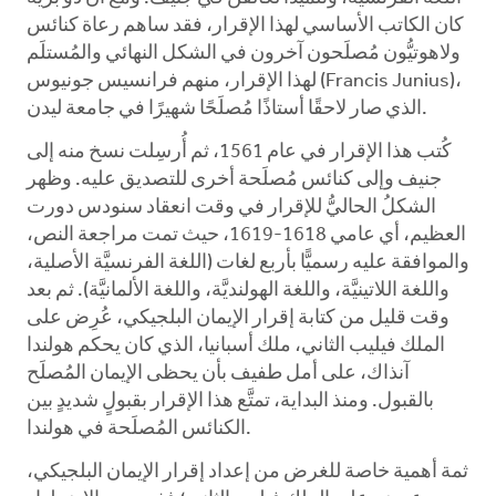
كان الكاتب الأساسي لهذا الإقرار، فقد ساهم رعاة كنائس
ولاهوتيُّون مُصلَحون آخرون في الشكل النهائي والمُستلَم
لهذا الإقرار، منهم فرانسيس جونيوس (Francis Junius)،
الذي صار لاحقًا أستاذًا مُصلَحًا شهيرًا في جامعة ليدن.
كُتب هذا الإقرار في عام 1561، ثم أُرسِلت نسخ منه إلى
جنيف وإلى كنائس مُصلَحة أخرى للتصديق عليه. وظهر
الشكلُ الحاليُّ للإقرار في وقت انعقاد سنودس دورت
العظيم، أي عامي 1618-1619، حيث تمت مراجعة النص،
والموافقة عليه رسميًّا بأربع لغات (اللغة الفرنسيَّة الأصلية،
واللغة اللاتينيَّة، واللغة الهولنديَّة، واللغة الألمانيَّة). ثم بعد
وقت قليل من كتابة إقرار الإيمان البلجيكي، عُرِض على
الملك فيليب الثاني، ملك أسبانيا، الذي كان يحكم هولندا
آنذاك، على أمل طفيف بأن يحظى الإيمان المُصلَح
بالقبول. ومنذ البداية، تمتَّع هذا الإقرار بقبولٍ شديدٍ بين
الكنائس المُصلَحة في هولندا.
ثمة أهمية خاصة للغرض من إعداد إقرار الإيمان البلجيكي،