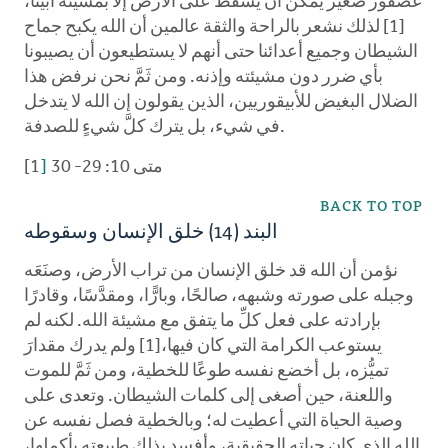
عصفور صغير يمكن أن يسقط على الأرض إلا بمشيئة أبينا،
[1] لذلك نشعر بالراحة والثقة عالمين أن الله يكبح جماح
الشيطان وجميع أعدائنا حتى أنهم لا يستطيعون أن يصيبونا
بأي ضرر دون مشيئته وإذنه. ومن ثَمَّ نحن نرفض هذا
الضلال البغيض للأبيقوريين، الذين يقولون إن الله لا يتدخل
في شيء، بل يترك كلَّ شيءٍ للصدفة.
متى 10: 29- 30
]
[1
BACK TO TOP
البند (14) خلق الإنسان وسقوطه
نؤمن أن الله قد خلق الإنسان من تراب الأرض، وصنَعَه
وجبله على صورته وشبهه، صالحًا، وبارًّا، ومقدَّسًا، وقادرًا
بإرادته على فعل كلِّ ما يتفق مع مشيئة الله. لكنه لم
يستوعب الكرامة التي كان فيها،[1] ولم يدرك مقدارَ
تميُّزه، بل أخضع نفسه طوعًا للخطية، ومن ثَمَّ للموت
واللعنة، حين أصغى إلى كلمات الشيطان. وتعدى على
وصية الحياة التي أعطيت له؛ وبالخطية فصل نفسه عن
الله الذي كان حياته الحقيقية، وأفسد بذلك طبيعته بأكملها،