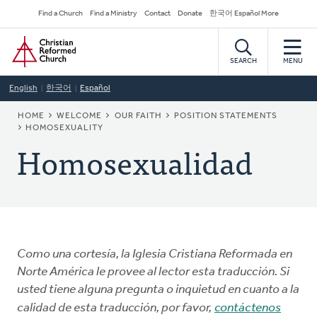
Skip
Secondary
Find a Church
Find a Ministry
Contact
Donate
한국어 Español More
to
Navigation
Home
main
content
SEARCH
MENU
English
한국어
Español
BREADCRUMB
HOME
WELCOME
OUR FAITH
POSITION STATEMENTS
HOMOSEXUALITY
Homosexualidad
Como una cortesía, la Iglesia Cristiana Reformada en
Norte América le provee al lector esta traducción. Si
usted tiene alguna pregunta o inquietud en cuanto a la
calidad de esta traducción, por favor,
contáctenos