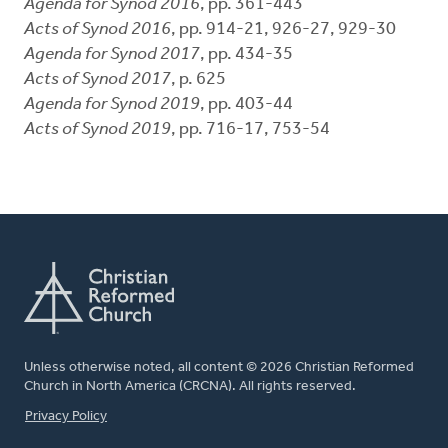
Agenda for Synod 2016
, pp. 361-443
Acts of Synod 2016
, pp. 914-21, 926-27, 929-30
Agenda for Synod 2017
, pp. 434-35
Acts of Synod 2017
, p. 625
Agenda for Synod 2019
, pp. 403-44
Acts of Synod 2019
, pp. 716-17, 753-54
Unless otherwise noted, all content © 2026 Christian Reformed
Church in North America (CRCNA). All rights reserved.
FOOTER
Privacy Policy