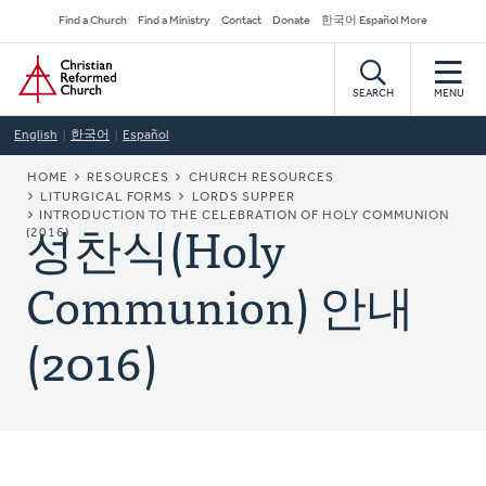
Skip
Secondary
Find a Church
Find a Ministry
Contact
Donate
한국어 Español More
to
Navigation
Home
main
content
SEARCH
MENU
English
한국어
Español
BREADCRUMB
HOME
RESOURCES
CHURCH RESOURCES
LITURGICAL FORMS
LORDS SUPPER
성찬식(Holy
INTRODUCTION TO THE CELEBRATION OF HOLY COMMUNION
(2016)
Communion) 안내
(2016)