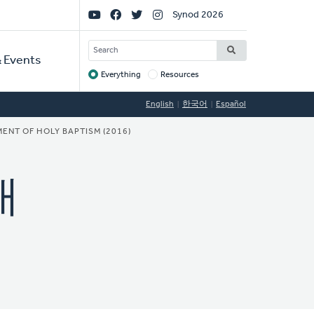
Social
Synod 2026
Links
SEARCH
 Events
Everything
Resources
Target
English
한국어
Español
NT OF HOLY BAPTISM (2016)
내