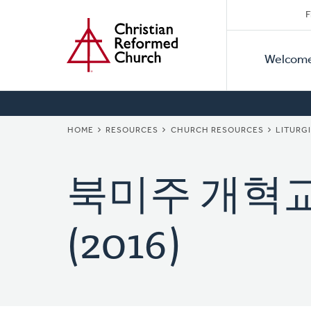
Secon
Home
Skip
F
to
Primar
Naviga
main
Welcom
Naviga
content
BREADCRUMB
HOME
RESOURCES
CHURCH RESOURCES
LITURG
북미주 개혁교
(2016)