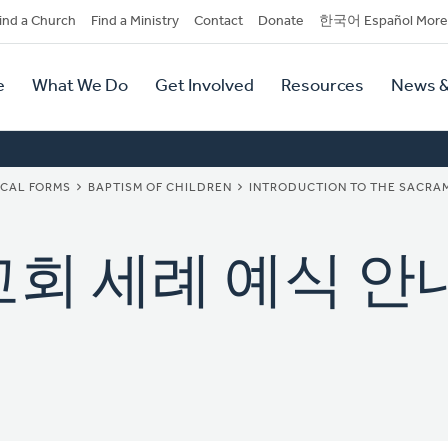
dary
ind a Church
Find a Ministry
Contact
Donate
한국어 Español More
y
tion
e
What We Do
Get Involved
Resources
News &
tion
ICAL FORMS
BAPTISM OF CHILDREN
INTRODUCTION TO THE SACRAME
회 세례 예식 안