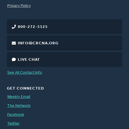
FOOTER
Privacy Policy
800-272-5125
INFO@CRCNA.ORG
LIVE CHAT
See All Contact Info
GET CONNECTED
Weekly Email
The Network
Facebook
Twitter