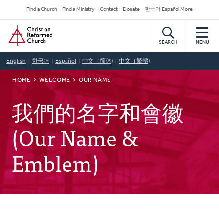
Skip
Secondary
Find a Church
Find a Ministry
Contact
Donate
한국어 Español More
to
Navigation
Home
main
content
SEARCH
MENU
English
한국어
Español
中文（简体)
中文（繁體)
BREADCRUMB
HOME
WELCOME
OUR NAME
我們的名字和會徽
(Our Name &
Emblem)