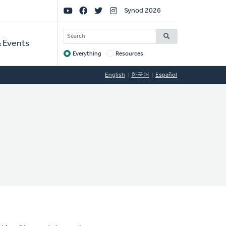
Social
Synod 2026
Links
SEARCH
 Events
Everything
Resources
Target
English
한국어
Español