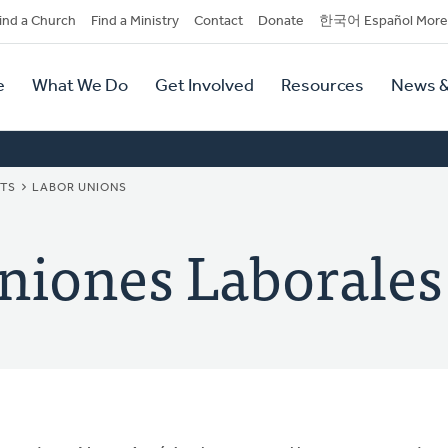
dary
ind a Church
Find a Ministry
Contact
Donate
한국어 Español More
y
tion
e
What We Do
Get Involved
Resources
News &
tion
NTS
LABOR UNIONS
niones Laborales