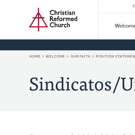
Secon
Home
Skip
F
to
Primar
Naviga
main
Welcom
Naviga
content
BREADCRUMB
HOME
WELCOME
OUR FAITH
POSITION STATEME
Sindicatos/U