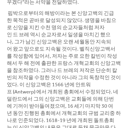
우겠다”라는 서약을 전달하였다.
핍박으로부터의 해방이라는 본 신앙고백의 긴급
한 목적은 곧바로 달성되지 않았다. 생명을 바침으
로 신앙을 지킨 수천 명의 순교자들처럼 저자
인 드 브레 역시 순교자로서 일생을 마치긴 했으
나, 그가 남긴 신앙고백은 오랜 세월동안 지속되
어 왔고 앞으로도 지속될 것이다. 벨직신앙고백서
를 작성함에 있어서, 저자는 주로 요한 칼빈이 작성
해서 두 해 전에 출판한 프랑스 개혁교회의 신앙고백
을 참조하였다. 그러나 드 브레의 저작은 단순히 칼
빈의 저작을 수정한 것이 아니라 그의 독창적인 것이
었다. 이 신앙고백은 1566 년에 안트워
프 (Antwerp) 에서 개최된 총회에서 수정되었다. 네
덜란드에서 그의 신앙고백은 교회들에 의해 단번
에 기꺼이 받아들여졌으며, 16 세기 마지막 30 여
년 동안 진행된 총회에서 개혁교회의 규범 교리중 하
나로 인준되었다. 1618-19 년에 개최된 돌트총회
는 이 신앙고백의 내용은 그대로 둔채 문구만을 다