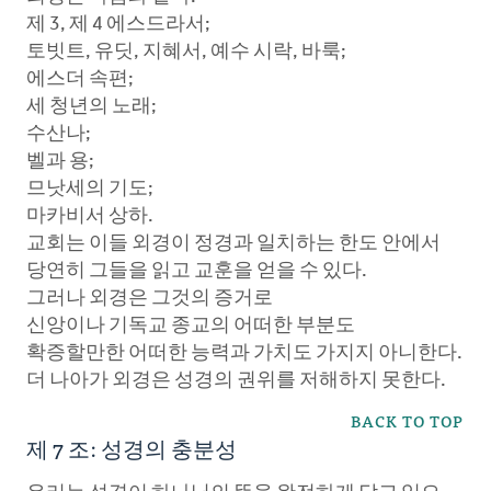
제 3, 제 4 에스드라서;
토빗트, 유딧, 지혜서, 예수 시락, 바룩;
에스더 속편;
세 청년의 노래;
수산나;
벨과 용;
므낫세의 기도;
마카비서 상하.
교회는 이들 외경이 정경과 일치하는 한도 안에서
당연히 그들을 읽고 교훈을 얻을 수 있다.
그러나 외경은 그것의 증거로
신앙이나 기독교 종교의 어떠한 부분도
확증할만한 어떠한 능력과 가치도 가지지 아니한다.
더 나아가 외경은 성경의 권위를 저해하지 못한다.
BACK TO TOP
제 7 조: 성경의 충분성