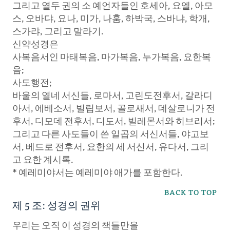
그리고 열두 권의 소 예언자들인 호세아, 요엘, 아모
스, 오바댜, 요나, 미가, 나훔, 하박국, 스바냐, 학개,
스가랴, 그리고 말라기.
신약성경은
사복음서인 마태복음, 마가복음, 누가복음, 요한복
음;
사도행전;
바울의 열네 서신들, 로마서, 고린도전후서, 갈라디
아서, 에베소서, 빌립보서, 골로새서, 데살로니가 전
후서, 디모데 전후서, 디도서, 빌레몬서와 히브리서;
그리고 다른 사도들이 쓴 일곱의 서신서들, 야고보
서, 베드로 전후서, 요한의 세 서신서, 유다서, 그리
고 요한 계시록.
* 예레미야서는 예레미야 애가를 포함한다.
BACK TO TOP
제 5 조: 성경의 권위
우리는 오직 이 성경의 책들만을