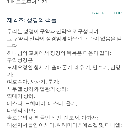
1 베드로후서 1:21
BACK TO TOP
제 4 조: 성경의 책들
우리는 성경이 구약과 신약으로 구성되며
그 구약과 신약이 정경임에 아무런 논란이 없음을 믿
는다.
하나님의 교회에서 정경의 목록은 다음과 같다:
구약성경은
모세오경인 창세기, 출애굽기, 레위기, 민수기, 신명
기;
여호수아, 사사기, 룻기;
사무엘 상하와 열왕기 상하;
역대기 상하;
에스라, 느헤미야, 에스더, 욥기;
다윗의 시편;
솔로몬의 세 책들인 잠언, 전도서, 아가서;
대선지서들인 이사야, 예례미야,* 에스겔 및 다니엘;