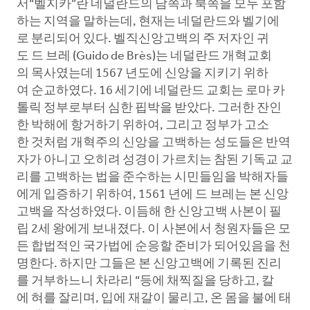
서“벨지카”란 네덜란드의 남쪽과 북쪽을 모두 포함
하는 지역을 말하는데, 현재는 네덜란드와 벨기에
로 분리되어 있다. 벨직신앙고백의 주 저자인 귀
도 드 브레 (Guido de Brès)는 네덜란드 개혁교회
의 목사였는데 1567 년도에 신앙을 지키기 위하
여 순교하였다. 16 세기에 네덜란드 교회는 로마 카
톨릭 정부로부터 심한 핍박을 받았다. 그러한 잔인
한 박해에 항거하기 위하여, 그리고 정부가 고소
한 것처럼 개혁주의 신앙을 고백하는 성도들은 반역
자가 아니고 오히려 성경이 가르치는 참된 기독교 교
리를 고백하는 법을 준수하는 시민들임을 박해자들
에게 입증하기 위하여, 1561 년에 드 브레는 본 신앙
고백을 작성하였다. 이듬해 한 신앙고백 사본이 필
립 2세 왕에게 보내졌다. 이 사본에서 청원자들은 모
든 합법적인 국가법에 순응할 준비가 되어있음을 천
명한다. 하지만 그들은 본 신앙고백에 기록된 진리
를 거부하느니 차라리 “등에 채찍질을 당하고, 칼
에 혀를 잘리며, 입에 재갈이 물리고, 온 몸을 불에 태