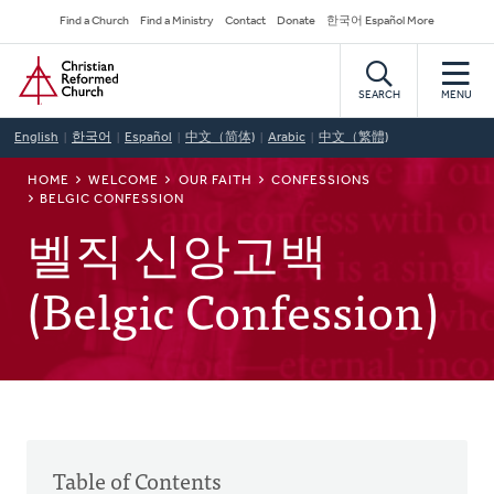
Skip
Secondary
Find a Church
Find a Ministry
Contact
Donate
한국어 Español More
to
Navigation
Home
main
content
SEARCH
MENU
English
한국어
Español
中文（简体)
Arabic
中文（繁體)
BREADCRUMB
HOME
WELCOME
OUR FAITH
CONFESSIONS
BELGIC CONFESSION
벨직 신앙고백
(Belgic Confession)
Table of Contents